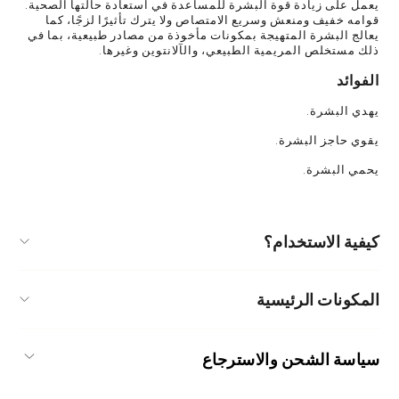
يعمل على زيادة قوة البشرة للمساعدة في استعادة حالتها الصحية.
قوامه خفيف ومنعش وسريع الامتصاص ولا يترك تأثيرًا لزجًا، كما
يعالج البشرة المتهيجة بمكونات مأخوذة من مصادر طبيعية، بما في
ذلك مستخلص المريمية الطبيعي، والآلانتوين وغيرها.
الفوائد
يهدي البشرة.
يقوي حاجز البشرة.
يحمي البشرة.
كيفية الاستخدام؟
بعد استخدام المقشر، خذي كمية مناسبة وضعيها على
المكونات الرئيسية
بشرتكِ مع التدليك حتى تمام الامتصاص. كرري الاستخدام
الحلزون الأسود
عدة مرات عند الشعور بالجفاف.
الحلزون الأسود يتمتع بحيوية قوية، ويمكنه البقاء على
سياسة الشحن والاسترجاع
قيد الحياة بفضل مغذياته الداخلية لمدة تصل إلى 6 أشهر
أثناء فترة السبات. يوفر المغذيات للبشرة لتمكينها من
استعادة قوتها ويهدئ البشرة المتحسسة بسبب