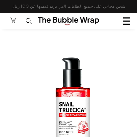
لتخطي إلى المحتوى.
شحن مجاني على جميع الطلبات التي تزيد قيمتها عن 100 ريال
ANSLATION MISSING: AR.GENERAL.POPUP.CLOS
عماني ✈ استخدم الكود: TBWFS
الحقيبة
البحث عن المنتجات 