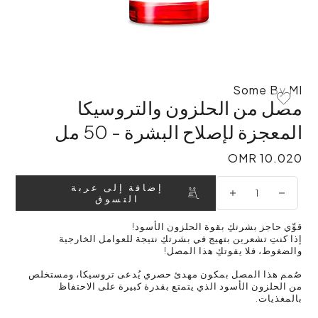
Some By MI
مصل من الحلزون والتروسيكا
Add To Wishlist
المعجزة لإصلاح البشرة - 50 مل
10.020 OMR
10.020 OMR
إضافة إلى عربة
التسوق
قوِّي حاجز بشرتكِ بقوة الحلزون الأسود!
إذا كنتِ تشعرين بتهيج في بشرتكِ نتيجة للعوامل الخارجية
والضغوط، فلا يفوتكِ هذا المصل!
صُمم هذا المصل بمكون مهدئ حصري يُدعى تروسيكا، ومستخلص
من الحلزون الأسود الذي يتمتع بقدرة كبيرة على الاحتفاظ
بالمغذيات.