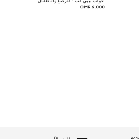
أكواب بيبي كب - للرضع والأطفال
6.000 OMR