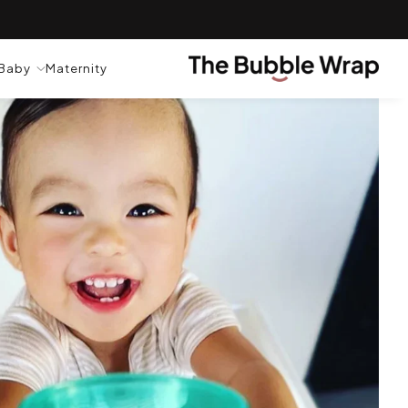
لتخطي إلى المحتوى.
شحن مجاني على جميع الطلبات التي تزيد قيمتها عن 100 ريال عماني ✈ استخدم الكود: TBWFS
TRANSLATION MISSING: AR.GENERAL.POPU
Baby
Maternity