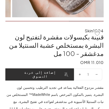
Skin1004
قنينة بكبسولات مقشرة لتفتيح لون
Add To Wishlist
البشرة بمستخلص عشبة السنتيلا من
مدغشقر - 100 مل
11.010 OMR
11.010 OMR
إضافة إلى عربة
التسوق
مقشر مزدوج الفعالية يساعد في تجديد الترطيب وتحسين لون
البشرة. يتميز بالمكون المرخص باسم MadeWhite™ المستخلص من
نبات السنتيلا الآسيوية في مدغشقر لفوائده في تفتيح البشرة، مع
مركب السينامايد لخصائصة المهدئة. يحتوي على مستخلصات البابايا