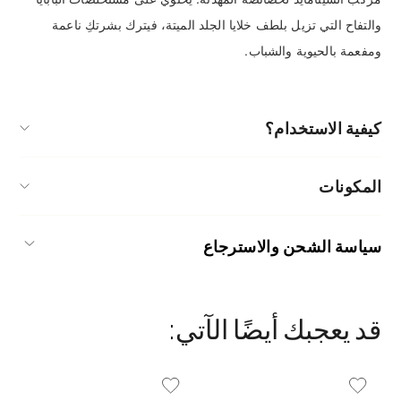
والتفاح التي تزيل بلطف خلايا الجلد الميتة، فيترك بشرتكِ ناعمة
ومفعمة بالحيوية والشباب.
كيفية الاستخدام؟
استخدميه على بشرتكِ بعد التنظيف.
المكونات
ماء، وبيوتيلين غليكول، ونياسيناميد، وجليسيرين، وحمض
سياسة الشحن والاسترجاع
الترانكساميك، و1,2-هكسانديول، وبيتاين، ومستخلص نبات
السنتيلا الآسيوية، ونشا الذرة، وصمغ الزانثان، وسليلوز
ميكروكريستالية، ومانيتول، وبانثينول، وبنتيلين غليكول،
قد يعجبك أيضًا الآتي:
وإيثيل هكسيل جليسيرين، وهيدروكسي إيثيل سيلولوز،
وماديكاسوسيد، وأكريلات/كروسبوليمر ألكيل أكريلات (ذرة
Add To Wishlist
Add To Wishlist
الكربون) 10-30، وأرجينين، وليسيثين مهدرجة،