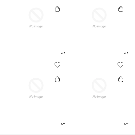
وزيليتيلغلوكوزيد، وأنهيدروكسيليتول، وزيليتول، وغلوكوز،
وحمض الأسكوربيك الإيثيل/كابريليك/كابريك ترايغليسيريد،
وتخمير بكتيريا العصيات اللبنية.
من
من
Add To Wishlist
Add To Wishlist
من
من