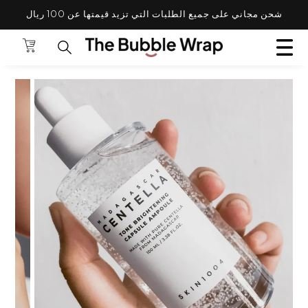
لتخطي إلى المحتوى.
شحن مجاني على جميع الطلبات التي تزيد قيمتها عن 100 ريال
ANSLATION MISSING: AR.GENERAL.POPUP.CLOS
عماني ✈ استخدم الكود: TBWFS
الحقيبة
البحث عن المنتجات 