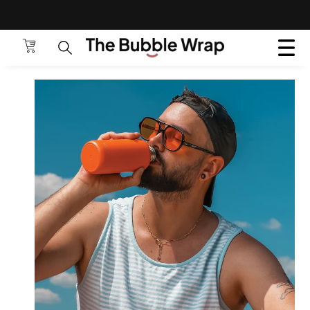
لتخطي إلى المحتوى.
شحن مجاني على جميع الطلبات التي تزيد قيمتها عن 100 ريال
ANSLATION MISSING: AR.GENERAL.POPUP.CLOS
عماني ✈ استخدم الكود: TBWFS
الحقيبة
البحث عن المنتجات 