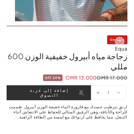
On Sale
Add To Wishlist
Equa
زجاجة مياه أبيرول خفيفية الوزن 600
مللي
13.000 OMR
17.000 OMR
24% OFF
إضافة إلى عربة
التسوق
ارتقِ بترطيب جسدك مع قارورة الماء خفيفة الوزن أبيرول. صُممت
للراحة والأناقة، وهي الرفيق المثالي للحفاظ على الانتعاش أثناء
التنقل، مما يحافظ على ارتوائك مع لمسة من الطاقة الزاهية.